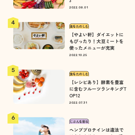
3
2022.08.01
食をたのしむ
【やよい軒】ダイエットに
もぴったり！大豆ミートを
使ったメニューが充実
2022.10.25
食をたのしむ
【レシピあり】酵素を豊富
に含むフルーツランキングT
OP12
2022.07.31
じぶんを彩る
ヘンププロテインは違法で