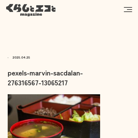
2025.04.25
pexels-marvin-sacdalan-
276316567-13065217