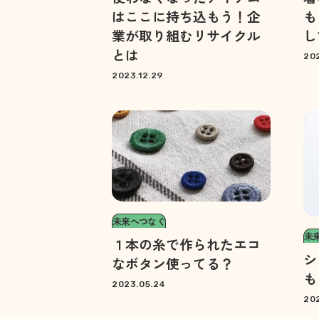
はここに持ち込もう！企
も
業が取り組むリサイクル
し
とは
202
2023.12.29
未来へつなぐ
未
１本の糸で作られたエコ
シ
なボタン使ってる？
も
2023.05.24
202