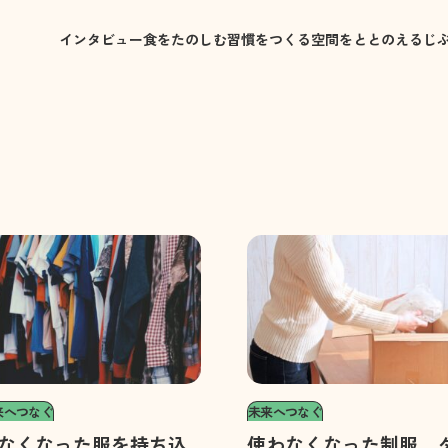
インタビュー
食をたのしむ
習慣をつくる
空間をととのえる
じ
来へつなぐ
未来へつなぐ
なくなった服を持ち込
使わなくなった制服、