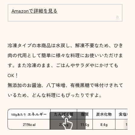
Amazonで詳細を見る
冷凍タイプの本商品は水戻し、解凍不要なため、ひき
肉の代用として簡単に様々な料理にお使いいただけま
す。また冷凍のまま、ごはんやサラダやにかけても
OK！
無添加のお醤油、八丁味噌、有機黒糖で味付けされて
いるため、どんな料理にもぴったりですよ。
エネルギー
たんぱく質
脂質
炭水化物
食塩相当
100gあたり
219kcal
22.2g
11.6g
8.4g
1.7g
スクロールできます